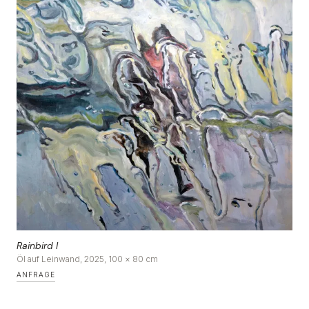
DE
|
EN
Rainbird I
Öl auf Leinwand, 2025, 100 × 80 cm
ANFRAGE