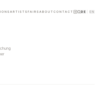
TIONS
ARTISTS
FAIRS
ABOUT
CONTACT
DE
|
EN
machung
her